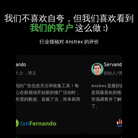
我们不喜欢自夸，但我们喜欢看到
我们的客户
这么做 :)
行业领袖对 Anstrex 的评价
Marco Bianco
联合创始人，OrionClick
一，也
“与市场上所有其它广告智能平台相比，以最低的
我第一
它来做
价格获得更多网络、更多数据和更多功能。我确信
联盟
不过
这一点，因为我都体验过了。Anstrex 已成为一种
象。A
价值难以估量的工具。”
机构