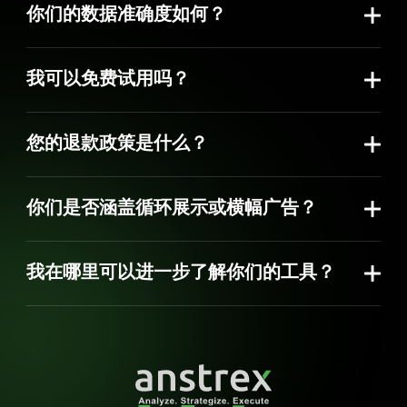
你们的数据准确度如何？
Bosnia
Bahrain
Bangladesh
Belarus
Belgium
非常准确。我们使用高质量的代理，根据最准确的特定
Herze
地址位置信息，实时收集数据。我们使用顶级的数据库
Bulgaria
Cambodia
Cameroon
Canada
Chile
我可以免费试用吗？
管理系统，为您提供极其强大的搜索功能。
Czech
Croatia
Cuba
Cyprus
Denma
我们不提供免费试用期。如果您不确定产品是否适合您
Republic
的需求，请在订阅前与我们的专家安排
一对一软件演
Ecuador
Egypt
Estonia
Finland
Franc
您的退款政策是什么？
示
。
Ghana
Greece
Guatemala
Honduras
Hong 
我们不提供因产品不满意或不适合您的需求而退款。
India
Indonesia
Iran
Iraq
Irelan
不确定我们是否适合您？
请先与我们的专家安排免费产
你们是否涵盖循环展示或横幅广告？
Italy
Japan
Kazakhstan
Kenya
Kuwai
品演示
。您将能够探索所有功能，针对您的具体使用情
Latvia
Lithuania
Malaysia
Malta
Mexic
不，目前，我们暂时无法涵盖循环展示或横幅广告。但
况提出问题，并确保我们的解决方案在购买前符合您的
Mozambique
Netherlands
New Zealand
Nicaragua
Norwa
是，在不久的将来，也许我们会这么做😊
要求。
我在哪里可以进一步了解你们的工具？
Pakistan
Panama
Paraguay
Philippines
Polan
我们有非常完善的文档
知识库
。 除此之外，您还可以在
Qatar
Romania
Russia
S. Korea
Saudi 
Youtube 频道
观看大量教程视频。同时，您还可以订阅
South
Serbia
Singapore
Slovakia
Slovenia
我们的博客
以获取重要公告和行业新闻。
Africa
Sri Lanka
Sweden
Switzerland
Taiwan
Tajiki
Tunisia
Turkey
Turkmenistan
UAE
UK