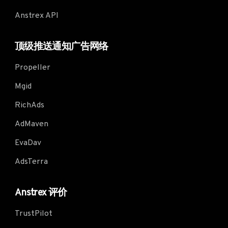
Anstrex API
顶级推送通知广告网络
Propeller
Mgid
RichAds
AdMaven
EvaDav
AdsTerra
Anstrex 评价
TrustPilot