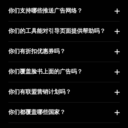
你们支持哪些推送广告网络？
我们的 Anstrex 推送广告工具中覆盖了 39 个广告网
络。以下为完整列表
你们的工具能对引导页面提供帮助吗？
ActionTeaser
ActiveRevenue
AdCash
AdMachine
Ad
必须的，我们的引导页面工具独一无二！通过使用我们
AdNow
AdRight
AdsKeeper
AdsTerra
的工具，您可以：
ContentAd
DatsPush
ETarg
EZMob
Ea
你们有折扣优惠券吗？
抓取
任何引导页面
EngageYa
EvaDav
ExoClick
HillTopAds
Ka
由于我们的定价已经非常公道，目前，我们暂不提供任
定制引导页面
仅需使用我们的所见即所得页面在线编辑
MegaPush
Mgid
MobVista
PPCBuzz
PP
何折扣或者推广折扣码。我们通常会在黑色星期五当周
器即可实现
PowerInbox
PropellerAds
PushHouse
RTXPlatform
Re
你们覆盖脸书上面的广告吗？
提供推广活动或折扣机会。
上传/部署
引导页面到 AWS 或通过 FTP 传到您的服务
RevContent
RichPush
Runative
SitePlug
Ta
抱歉，我们暂不提供脸书广告信息的关注与收集。
器
TrafficStars
Trending.bid
ZeroPark
无需下载任何引导页面至您的电脑。您只需使用我们的
你们有联盟营销计划吗？
工具直接部署您的页面
事实上，我们确实有。请在我们的
联盟营销注册页面
上
注册。我们的联盟营销计划非常慷慨，为新注册成员提
你们都覆盖哪些国家？
供
首月
50%
的佣金返还，以及之后为
25% 的持续性终
Anstrex 推送广告覆盖超过 92 个国家。完整列表如下
身佣金
。
Albania
Algeria
Angola
Argentina
Austra