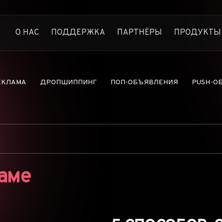
О НАС
ПОДДЕРЖКА
ПАРТНЁРЫ
ПРОДУКТЫ
Anstrex Native
Следите за прибыльной н
Anstrex InStream
ЕКЛАМА
ДРОПШИППИНГ
ПОП-ОБЪЯВЛЕНИЯ
PUSH-О
Самая большая библиотека
Anstrex Push
Откройте для себя прибы
Anstrex Pops
Секреты Pops-рекламы р
Anstrex Dropship
Найдите самые популярн
аме