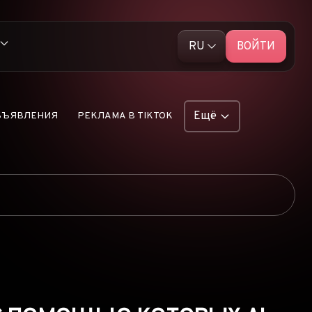
RU
ВОЙТИ
English (EN)
ативной рекламой
Русский (RU)
Ещё
БЪЯВЛЕНИЯ
РЕКЛАМА В TIKTOK
 рекламы TikTok
ФУНКЦИИ
льную push-рекламу
ОБЪЯВЛЕНИЯ
аскрыты
РЕКЛАМНЫЕ СЕТИ
ЭЛЕКТРОННАЯ
ые продукты Dropship
КОММЕРЦИЯ
ПАРТНЁРСКИЙ
МАРКЕТИНГ