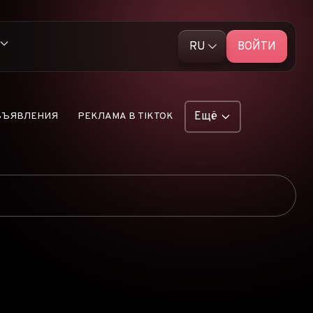
RU
ВОЙТИ
English (EN)
ативной рекламой
Русский (RU)
Ещё
БЪЯВЛЕНИЯ
РЕКЛАМА В TIKTOK
 рекламы TikTok
ФУНКЦИИ
льную push-рекламу
ОБЪЯВЛЕНИЯ
аскрыты
РЕКЛАМНЫЕ СЕТИ
ЭЛЕКТРОННАЯ
ые продукты Dropship
КОММЕРЦИЯ
ПАРТНЁРСКИЙ
МАРКЕТИНГ