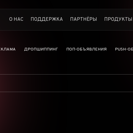
О НАС
ПОДДЕРЖКА
ПАРТНЁРЫ
ПРОДУКТЫ
Anstrex Native
Следите за прибыльной н
Anstrex InStream
ЕКЛАМА
ДРОПШИППИНГ
ПОП-ОБЪЯВЛЕНИЯ
PUSH-О
Самая большая библиотека
Anstrex Push
Откройте для себя прибы
Anstrex Pops
Секреты Pops-рекламы р
Anstrex Dropship
Найдите самые популярн