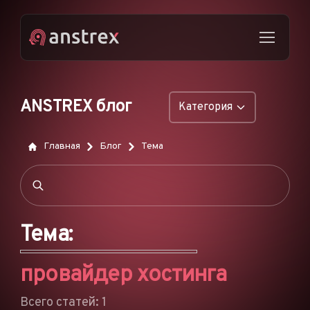
ANSTREX блог
Категория
ОБЩИЕ
Главная
Блог
Тема
НАТИВНАЯ РЕКЛАМА
ДРОПШИППИНГ
ПОП-ОБЪЯВЛЕНИЯ
Тема:
PUSH-ОБЪЯВЛЕНИЯ
провайдер хостинга
РЕКЛАМА В TIKTOK
ФУНКЦИИ
Всего статей: 1