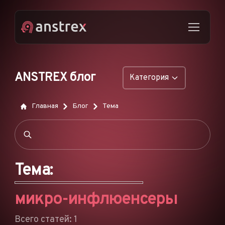
ANSTREX блог
Категория
ОБЩИЕ
Главная
Блог
Тема
НАТИВНАЯ РЕКЛАМА
ДРОПШИППИНГ
ПОП-ОБЪЯВЛЕНИЯ
Тема:
PUSH-ОБЪЯВЛЕНИЯ
микро-инфлюенсеры
РЕКЛАМА В TIKTOK
ФУНКЦИИ
Всего статей: 1