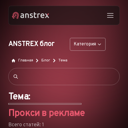
ANSTREX блог
Категория
ОБЩИЕ
Главная
Блог
Тема
НАТИВНАЯ РЕКЛАМА
ДРОПШИППИНГ
ПОП-ОБЪЯВЛЕНИЯ
Тема:
PUSH-ОБЪЯВЛЕНИЯ
Прокси в рекламе
РЕКЛАМА В TIKTOK
ФУНКЦИИ
Всего статей: 1