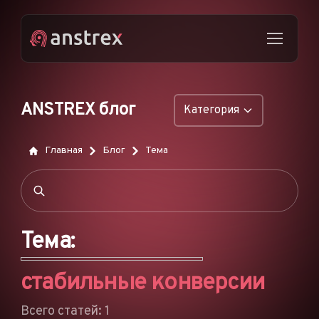
ANSTREX блог
Категория
ОБЩИЕ
Главная
Блог
Тема
НАТИВНАЯ РЕКЛАМА
ДРОПШИППИНГ
ПОП-ОБЪЯВЛЕНИЯ
Тема:
PUSH-ОБЪЯВЛЕНИЯ
стабильные конверсии
РЕКЛАМА В TIKTOK
ФУНКЦИИ
Всего статей: 1