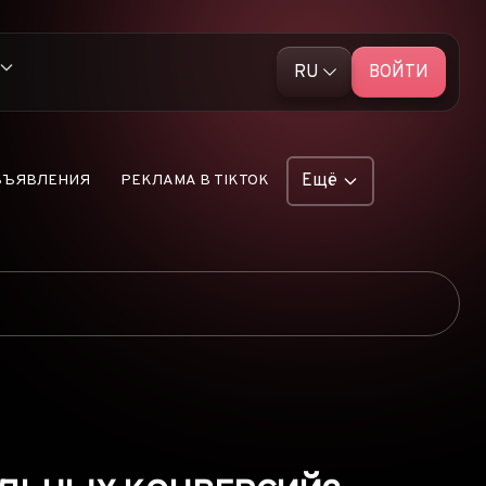
RU
ВОЙТИ
English (EN)
ативной рекламой
Русский (RU)
Ещё
БЪЯВЛЕНИЯ
РЕКЛАМА В TIKTOK
 рекламы TikTok
ФУНКЦИИ
льную push-рекламу
ОБЪЯВЛЕНИЯ
аскрыты
РЕКЛАМНЫЕ СЕТИ
ЭЛЕКТРОННАЯ
ые продукты Dropship
КОММЕРЦИЯ
ПАРТНЁРСКИЙ
МАРКЕТИНГ