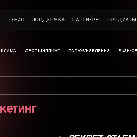
О НАС
ПОДДЕРЖКА
ПАРТНЁРЫ
ПРОДУКТЫ
Anstrex Native
Следите за прибыльной н
Anstrex InStream
ЕКЛАМА
ДРОПШИППИНГ
ПОП-ОБЪЯВЛЕНИЯ
PUSH-О
Самая большая библиотека
Anstrex Push
Откройте для себя прибы
Anstrex Pops
Секреты Pops-рекламы р
Anstrex Dropship
Найдите самые популярн
кетинг