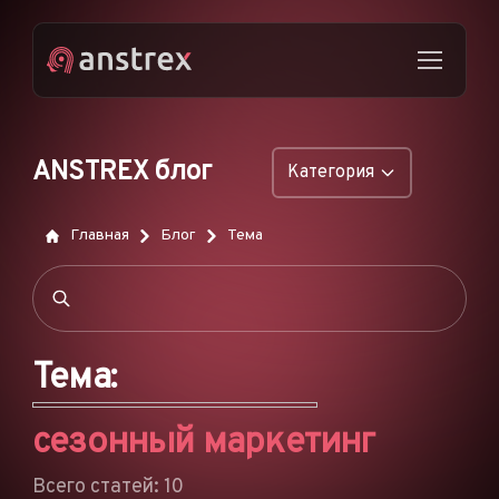
ANSTREX блог
Категория
ОБЩИЕ
Главная
Блог
Тема
НАТИВНАЯ РЕКЛАМА
ДРОПШИППИНГ
ПОП-ОБЪЯВЛЕНИЯ
Тема:
PUSH-ОБЪЯВЛЕНИЯ
сезонный маркетинг
РЕКЛАМА В TIKTOK
ФУНКЦИИ
Всего статей: 10