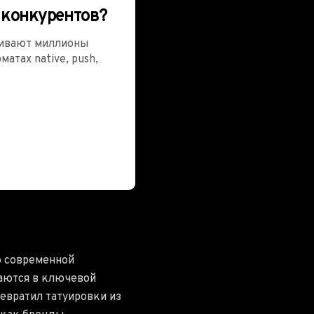
 конкурентов?
ивают миллионы
атах native, push,
ю современной
щаются в ключевой
ревратил татуировки из