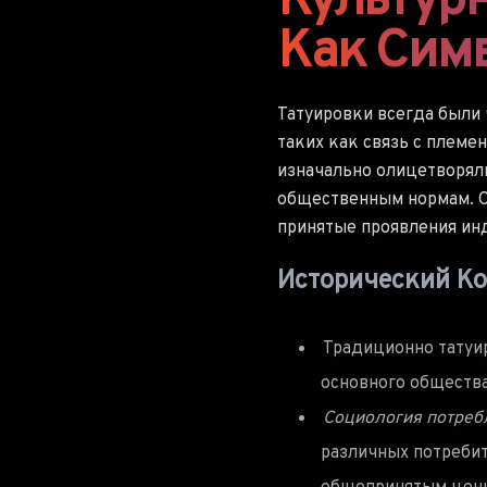
Культур
Как Сим
Татуировки всегда были 
таких как связь с племе
изначально олицетворяли
общественным нормам. О
принятые проявления ин
Исторический Ко
Традиционно татуир
основного общества
Социология потреб
различных потребит