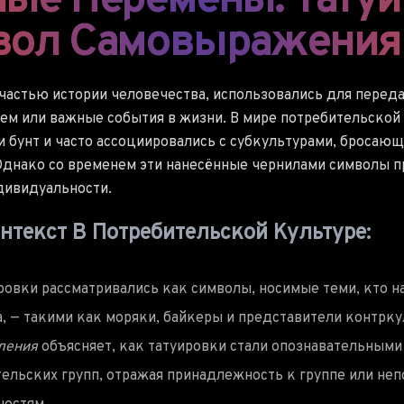
ные Перемены: Тату
вол Самовыражения
частью истории человечества, использовались для переда
нем или важные события в жизни. В мире потребительской
 бунт и часто ассоциировались с субкультурами, бросаю
днако со временем эти нанесённые чернилами символы п
дивидуальности.
нтекст В Потребительской Культуре:
овки рассматривались как символы, носимые теми, кто н
, — такими как моряки, байкеры и представители контрку
ления
объясняет, как татуировки стали опознавательными
ельских групп, отражая принадлежность к группе или не