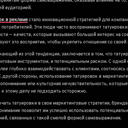
 принятые формы самовыражения, оказывая влияние на то,
ей аудиторией.
ок в рекламе
стало инновационной стратегией для компан
 потребителей. Эти люди часто воспринимают татуировки
ости — качеств, которые вызывают большой интерес на с
уют это восприятие, чтобы укрепить отношения со своей
ающий из этой тенденции, заключается в том, что татуи
нговым инструментом, и потенциальным риском. С одной 
ее глубоко взаимодействовать с клиентами, соотносясь 
 другой стороны, использование татуировок в маркетинге
допонимание или культурная нечувствительность, которые
и к этому делу не подходить осторожно.
ать татуировки в свои маркетинговые стратегии, бренд
 понимание позволит им успешно использовать потенциаль
ней, связанных с такой смелой формой самовыражения.