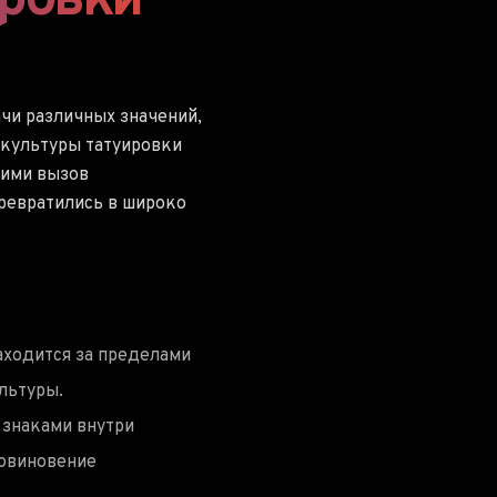
ировки
чи различных значений,
 культуры татуировки
щими вызов
ревратились в широко
аходится за пределами
льтуры.
 знаками внутри
повиновение