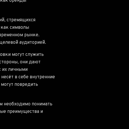
 как бренды
ий, стремящихся
 как символы
овременном рынке.
 целевой аудиторией.
ровки могут служить
стороны, они дают
с их личными
 несёт в себе внутренние
 могут повредить
ам необходимо понимать
ные преимущества и