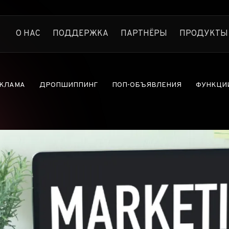
О НАС
ПОДДЕРЖКА
ПАРТНЁРЫ
ПРОДУКТЫ
Anstrex Native
Следите за прибыльной н
Anstrex InStream
ЕКЛАМА
ДРОПШИППИНГ
ПОП-ОБЪЯВЛЕНИЯ
ФУНКЦИ
Самая большая библиотека
Anstrex Push
PUSH-ОБ
Откройте для себя прибы
РЕКЛАМА 
Anstrex Pops
Секреты Pops-рекламы р
ОБЪЯВЛЕ
Anstrex Dropship
РЕКЛАМН
Найдите самые популярн
ЭЛЕКТРО
КОММЕРЦ
ПАРТНЁР
МАРКЕТИ