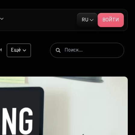
RU
ВОЙТИ
English (EN)
ативной рекламой
Русский (RU)
Ещё
И
 рекламы TikTok
ЪЯВЛЕНИЯ
льную push-рекламу
В TIKTOK
аскрыты
НИЯ
ЫЕ СЕТИ
ые продукты Dropship
ННАЯ
ИЯ
СКИЙ
НГ