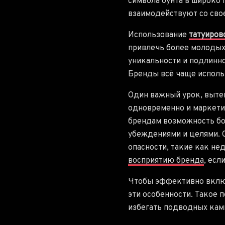
символа бунта в широко
взаимодействуют со сво
Использование
татуиров
привлечь более молодых
уникальности и подлинн
Бренды всё чаще использ
Один важный урок, вытек
одновременно и маркети
брендам возможность бол
убеждениями и целями. С
опасности, такие как не
восприятию бренда
, есл
Чтобы эффективно включ
эти особенности. Такое
избегать подводных кам