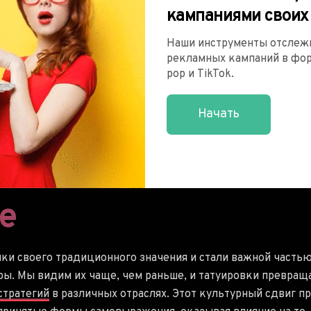
кампаниями своих
Наши инструменты отслеж
рекламных кампаний в форм
pop и TikTok.
Начать
е
мки своего традиционного значения и стали важной часть
ры. Мы видим их чаще, чем раньше, и татуировки превра
стратегий
в различных отраслях. Этот культурный сдвиг п