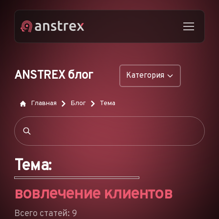
ANSTREX блог
Категория
ОБЩИЕ
Главная
Блог
Тема
НАТИВНАЯ РЕКЛАМА
ДРОПШИППИНГ
ПОП-ОБЪЯВЛЕНИЯ
Тема:
PUSH-ОБЪЯВЛЕНИЯ
вовлечение клиентов
РЕКЛАМА В TIKTOK
ФУНКЦИИ
Всего статей: 9